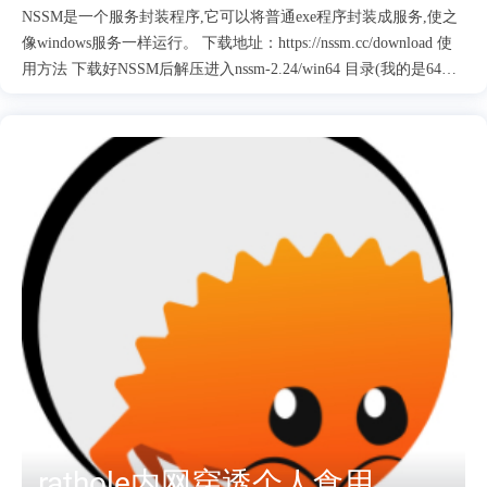
NSSM是一个服务封装程序,它可以将普通exe程序封装成服务,使之
像windows服务一样运行。 下载地址：https://nssm.cc/download 使
用方法 下载好NSSM后解压进入nssm-2.24/win64 目录(我的是64位
系统)，在该目录打开CMD输入 nssm install Path 选择 frp.exe 文件
路径 Startup directory 会自动填入frp目录 Arguments 参数 -c frpc.ini
配置文件 frpc.ini 配置文件需要先配置好 Frp内网穿透个人食用
NSSM 一些命令 nssm install //创建服务 nssm start servername //启动
服务 nssm stop servername //暂停服务 nssm restart servername //重新
启动服务 nssm edit servername //编辑服务 nssm remove servername //
删除创建的servername服务 参考：https://www.ilt.me/m/?post=133
rathole内网穿透个人食用