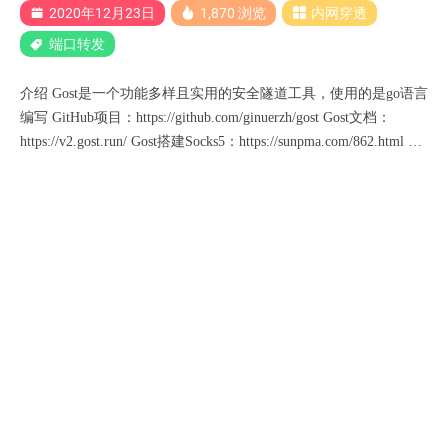
2020年12月23日
1,870 浏览
内网穿透
方法一 更简单 curl -s https://install.zerotier.com | sudo ba....
端口转发
介绍 Gost是一个功能多样且实用的安全隧道工具，使用的是go语言
编写 GitHub项目：https://github.com/ginuerzh/gost Gost文档：
https://v2.gost.run/ Gost搭建Socks5：https://sunpma.com/862.html 特
性 多端口监听 可设置转发代理，支持多级转发(代理链) 支持标准
HTTP/HTTPS/HTTP2/SOCKS4(A)/SOCKS5代理协议 Web代理支持
探测防御 支持多种隧道类型 SOCKS5代理支持TLS协商加密
Tunnel UDP over TCP TCP/UDP透明代理 本地/远程TCP/UDP端口
转发 支持Shadowsocks(TCP/UDP)协议 支持SNI代理 权限控制 负载
Frp内网穿透个人食用
均衡 路由控制 DNS解析和代理 TUN/TAP设备 GOST 安装 wget
"https://github.com/ginuerzh/gost/releases/download/v2.5-rc2/gost_2.5-
rc2_linux_amd64.tar.gz" tar -zxvf gost_2.5....
2020年12月15日
1,671 浏览
内网穿透
frp
概览 一些概述，便于您快速的了解 frp。 官方文档https://gofrp.org/
[github项目地址](fatedier/frp: A fast reverse proxy to help you expose