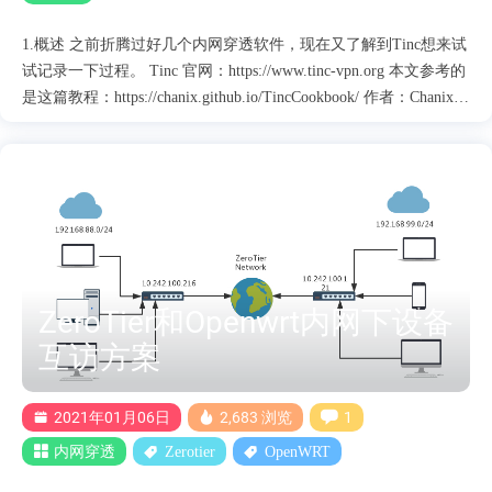
1.概述 之前折腾过好几个内网穿透软件，现在又了解到Tinc想来试
试记录一下过程。 Tinc 官网：https://www.tinc-vpn.org 本文参考的
是这篇教程：https://chanix.github.io/TincCookbook/ 作者：Chanix
很详细的介绍Tinc和搭建的教程 Chanix的介绍 加入 VPN 的每台主
机都需运行 tinc，需有所有加入主机的操作权限； 主机通过网络配
置文件中指定的 ConnectTo，主动连接到指定的主机； 为了加密和
认证，ConnectTo 的双方皆需有对方主机的描述文件； 出于稳定原
则，tinc 的版本选择其稳定分支 1.0； 通过互联网建立 VPN（工作
在 IP 层面），使用默认路由器（router）模式即可； 开机即连通
VPN，无需其他操作，降低使用难度； 要能方便的进行主机的增
加和删除，降低维护难度； 搭建环境 公网VPS一台: 做核心主机：
ZeroTier和Openwrt内网下设备
debian9系统 armbian：linux debian9 系统 N1：openwrt 系统 Tinc默
互访方案
认端口：655 2.核心主机搭建 核心主机：我的是 debian....
2021年01月06日
2,683 浏览
1
内网穿透
Zerotier
OpenWRT