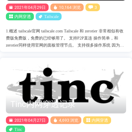
2021年04月29日
10,164 浏览
3
内网穿透
Tailscale
1.概述 tailscale官网 tailscale.com Tailscale 和 zerotier 非常相似有收
费版免费版，免费的已经够用了。 支持P2P直连 操作简单，和
zerotier同样使用官网的面板管理节点。 支持很多操作系统 因为没
有直接支持openwrt软件源，所以需要下载预编译的二进制包进行
配置 参考的国外一位大神完成的：地址https://willangley.org/how-i-
set-up-tailscale-on-my-wifi-router/ tailscale-procd 守护进程
https://gist.github.com/willangley/9adf3e34b3c4c7046b1f638647415dae
2.安装 官网支持的系统安装都很简单直接按提示下载安装即可。
linux 的选择完操作系统下面有命令，一条一条输入即可。 在执行
tailscale up命令 会生成一个URL地址，复制到浏览器登陆即可。
Tinc内网穿透记录
3.opnwrt 安装配置 先安装依赖 opkg update opkg install libustream-
openssl ca-bun....
2021年04月27日
4,693 浏览
内网穿透
Tinc