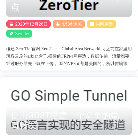
点
2020年12月28日
4,536 浏览
内网穿透
Zerotier
概述 ZeroTie 官网 ZeroTier – Global Area Networking 之前在家里用
玩客云刷的arbian盒子,搭建的FRP内网穿透，数据传输，流量都要
经过服务器先下载在上传， 我的VPS又都是美国的，所以传输很不
稳定，虽然也有点对点穿透模式但是我没有配置成功。 就琢磨折
腾下另一款内网穿透工具，Zerotier对这款软件本来也没抱很大期
望，但是用过之后给了我很大惊喜 家里的的armbian盒子和公司的
电脑都配置好，我ping了下配置好的家里盒子 IP，10ms以内，也就
是说两边是直连的，不经过中转，然后连接盒子的SSH那丝滑没有
丝毫卡顿。 最后测试下载家里盒子的影视资源，FTP协议跑满上传
使用GOST搭建一个简单的端
带宽。 该测试是在相同城市两边都是电信环境下进行的，不同运
口转发
营商之间可能会不太理想 搭建Moon节点可以帮助我们的设备之间
更好的进行连接。 本篇只介绍Moon节点搭建，需要先会配置和使
用Zerotier，才能更好的进行下一步。 1.服务器上安装 zerotier-one