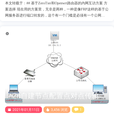
本文转载于：## 基于ZeroTier和Openwrt路由器的内网互访方案 方
案选择 现在用的方案里，无非是两种，一种是像FRP这样的基于公
网服务器进行端口转发的，这个有一个门槛是必须有一个公网
VPS，速度要快的话自然是国内VPS最好，但国内的VPS带宽价格
却是最贵的。而且当你需要转发多个同类型服务时，还需要记忆一
大堆的端口，对于一些不支持自定义端口的app来说更是痛苦。 另
一种就是类似n2n或者zerotier这样的打洞方式，本质是利用中转服
务器牵线，最终建立二者间的直连，而且zerotier在直连失败的情况
下依然可以提供中转服务，稳定性和速度都很优秀。实际测下来从
公司到家里的网络间延迟大约只有10ms，排掉各级网络设备本身的
延迟，应该就是直连了。 网络拓扑和最终效果 目前我在公司和家
里的网络情况如下 当然，公司是我自己接了一级路由后的结果，
毕竟公司的路由器不受我控制。我在公司的内网网段是
192.168.88.0/24,在家的内网网段是192.168.99.0/24，最终的效果就
是我在公司可以直接用IP访问192.168.99.0/24网段的设备，在家可
n2n自建节点配置点对点传输
以用IP直接访问192.16....
2021年01月11日
3,456 浏览
1