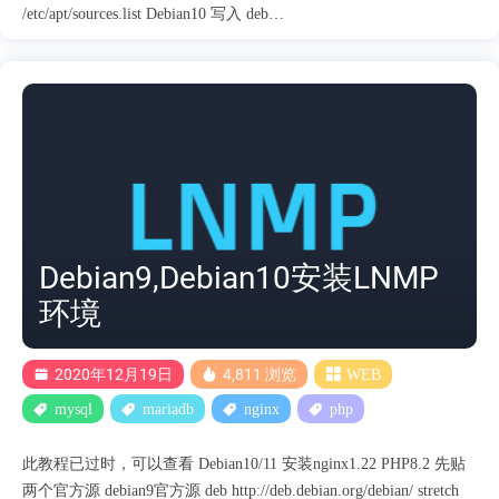
/etc/apt/sources.list Debian10 写入 deb
https://nginx.org/packages/debian/ buster nginx deb-src
https://nginx.org/packages/debian/ buster nginx Debian11 写入 deb
https://nginx.org/packages/debian/ bullseye nginx deb-src
https://nginx.org/packages/debian/ bullseye nginx 3.导入 Nginx 存储库
GPG 密钥 wget https://nginx.org/keys/nginx_signing.key && gpg1 --
dearmor nginx_signing.key &&....
Debian9,Debian10安装LNMP
环境
2020年12月19日
4,811 浏览
WEB
mysql
mariadb
nginx
php
此教程已过时，可以查看 Debian10/11 安装nginx1.22 PHP8.2 先贴
两个官方源 debian9官方源 deb http://deb.debian.org/debian/ stretch