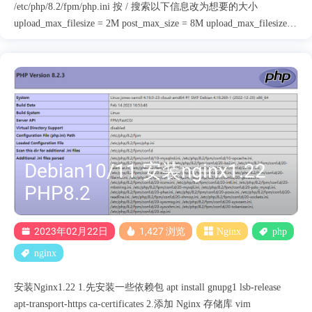
/etc/php/8.2/fpm/php.ini 按 / 搜索以下信息改为想要的大小
upload_max_filesize = 2M post_max_size = 8M upload_max_filesize是
单个文件的上传限制，post_max_size是整个表单的上传限制。如果
你要上传多个文件，你需要确保每个文件的大小不超过
upload_max_filesize，而且所有文件的总大小不超过post_max_size。
Nginx 设置 编辑nginx.conf vim /etc/nginx/nginx.conf 添加以下参数
client_max_body_size 64m; client_max_body_size 10m; 该参数用于设
置上传文件的最大体积，以兆为单位。在这里，它被设置为10兆
（10M）。意思是如果你想要传一个 > 10 兆的文件到服务器，
Nginx 就会拒绝它（403 Forbidden），除非当前参数值被提高，服
Debian10/11 安装nginx1.22
务器才会接受它。 重启 nginx php8.2-fpm 生效 syst....
PHP8.2
2023年02月22日
1,427 浏览
Nginx
php
nginx
安装Nginx1.22 1.先安装一些依赖包 apt install gnupg1 lsb-release
apt-transport-https ca-certificates 2.添加 Nginx 存储库 vim