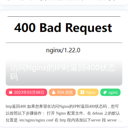
省14%-25%的文件大小13。这意味着Brotli可以更快地传输数据，
提高网站的加载速度和用户体验。 Brotli有11个压缩级别，而gzip
只有9个。Brotli还使用了一个预定义的120千字节字典，包含了超
过13000个常用单词、短语和其他子字符串1。这些因素都有助于
Brotli提高压缩效率。 Brotli的压缩时间会随着压缩级别的增加而增
加，而gzip的压缩时间相对较稳定。这意味着Brotli需要更多的计算
能力，可能会增加服务器的负载和成本13。 Brotli只能与HTTPS一
起使用，而gzip可以同时支持HTTP和HTTPS。这也导致了Brotli在
浏览器支持上比gzip少，目前除了IE和Opera Mini之外，其他主流
访问Nginx的IP时返回400状态
浏览器都已支持Brotli。 如果你使用的是的官方包管理器安装的
nginx，可能没有预编译好的 Brotli 压缩模块。不过你可以通过
码
以....
2023年03月08日
959 浏览
Nginx
nginx
http返回400 如果您希望在访问Nginx的IP时返回400状态码，您可
以按照以下步骤操作： 打开 Nginx 配置文件。在 debian 上的默认
位置是 /etc/nginx/nginx.conf 在 http 段内添加以下server 段 server {
listen 80 default_server; listen [::]:80 default_server; return 400; } 保存