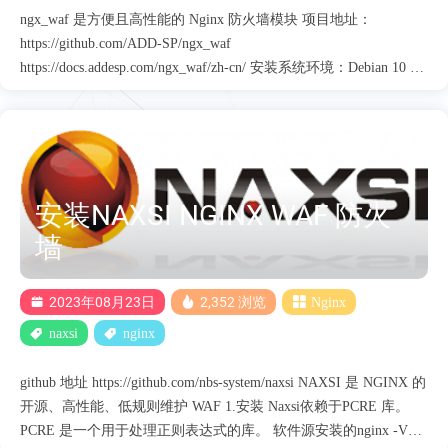
ngx_waf 是方便且高性能的 Nginx 防火墙模块 项目地址：
https://github.com/ADD-SP/ngx_waf
https://docs.addesp.com/ngx_waf/zh-cn/ 安装系统环境：Debian 10 1.
系统更新和准备环境 安装 nginx 编译依赖项 apt install build-
essential libtool automake autoconf zlib1g-dev libpcre3-dev libssl-dev
libxml2-dev libxslt1-dev libgd-dev libgeoip-dev libgoogle-perftools-
dev libperl-dev libpam0g-dev libpcre++-dev libcurl4-openssl-dev
libyajl-dev libmaxminddb-dev liblmdb-dev git 安装 ngx_waf 编译依
安装NAXSI NGINX WAF 防火
赖项 apt install flex bison libsodium23 libsodium-dev
libmodsecurity3....
墙
2023年08月23日
2,352 浏览
Nginx
naxsi
nginx
github 地址 https://github.com/nbs-system/naxsi NAXSI 是 NGINX 的
开源、高性能、低规则维护 WAF 1.安装 Naxsi依赖于PCRE 库。
PCRE 是一个用于处理正则表达式的库。 软件源安装的nginx -V没