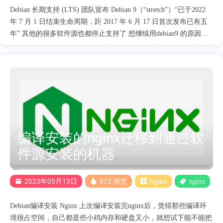
Debian 长期支持 (LTS) 团队宣布 Debian 9（“stretch”）“已于2022
年 7 月 1 日结束生命周期，距 2017 年 6 月 17 日首次发布已有五
年” 其他的很多软件源也都停止支持了 想继续用debian9 的原因是
当初第一次用debian 系统用的就是9，相比10 11，内存占用也少一
点点。更精简轻量。 debian9 的默认软件源的软件默认版本都比较
低分别是，nginx1.10 PHP7.0 MariaDB10.1 想安装更新的版本就要
用其他的源了。 1.先更换archive源 debian9 stretch停止支持后如何
配置软件源 2.安装Nginx1.23 https://nginx.org/packages/debian/ 使用
官方的稳定版可以安装到 1.18版本
https://nginx.org/packages/mainline/debian/ 使用官方的mainline可以
安装到1.19版本 通过这个存储库：https://n.wtf/ 可以安装到1.23 版
编译安装的nginx迁移到通过软
本 debian9 的最后更新版本是1.23 Debian 9 Stre....
件源安装的机器
2023年05月13日
872 浏览
Nginx
nginx
Debian编译安装 Nginx 上次编译安装完nginx后，觉得那些编译环
境很占空间，自己都是些小鸡内存和硬盘又小，就想试下能不能把