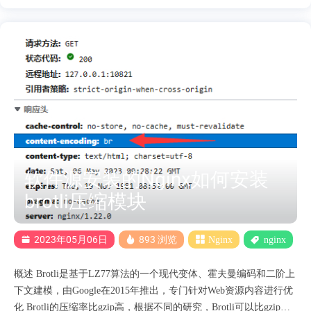
的二进制文件 1. 系统更新和准备环境 首先，更新系统软件包并安
装必要的依赖项： sudo apt update sudo apt upgrade sudo apt install
build-essential libtool automake autoconf zlib1g-dev libpcre3-dev
libssl-dev libxml2-dev libxslt1-dev libgd-dev libgeoip-dev libgoogle-
perftools-dev libperl-dev libpam0g-dev libpcre++-dev libcurl4-openssl-
dev libyajl-dev libmaxminddb-dev liblmdb-dev git 2. 下载 Nginx 和附
加模块 下载 Nginx 并解压 wget http://nginx.org/dow....
软件源安装的Nginx如何安装
brotli压缩模块
2023年05月06日
893 浏览
Nginx
nginx
概述 Brotli是基于LZ77算法的一个现代变体、霍夫曼编码和二阶上
下文建模，由Google在2015年推出，专门针对Web资源内容进行优
化 Brotli的压缩率比gzip高，根据不同的研究，Brotli可以比gzip节