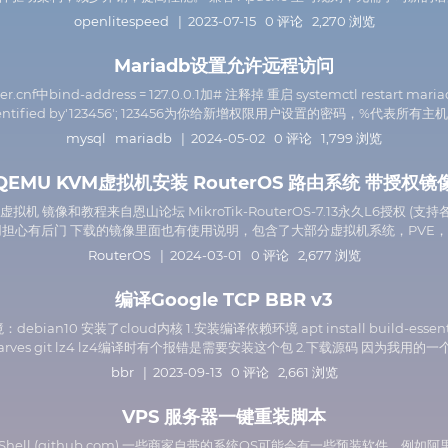
openlitespeed
| 2023-07-15 0 评论 2,270 浏览
Mariadb设置允许远程访问
.cnf中bind-address = 127.0.0.1加# 注释掉 重启 systemctl restart maria
' identified by'123456'; 123456为你给新增权限用户设置的密码，%代表所有主机
mysql
mariadb
| 2024-05-02 0 评论 1,799 浏览
QEMU KVM虚拟机安装 RouterOS 路由系统 带授权镜
 镜像和教程来自恩山论坛 MikroTik-RouterOS-7.13永久L6授权 (支持各种ESX
用担心有后门 下载的镜像里面也有使用说明，包含了大部分虚拟机系统，PVE，VMware， E
RouterOS
| 2024-03-01 0 评论 2,677 浏览
编译Google TCP BBR v3
bian10 安装了cloud内核 1.安装编译依赖环境 apt install build-essential libnc
dwarves git lz4 lz4编译时有个报错是需要安装这个包 2.下载源码 因为我用的一个512
bbr
| 2023-09-13 0 评论 2,661 浏览
VPS 服务器一键重装脚本
 · hiCasper/Shell (github.com) 一些商家自带的系统OS可能会有一些