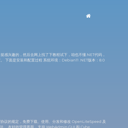
升了百分之80。 挺感兴趣的，然后去网上找了下教程试下，咱也不懂.NET代码，
是安装和配置过程 系统环境：Debian11 .NET版本：8.0
 许可协议的规定，免费下载、使用、分发和修改 OpenLiteSpeed 及
的管理界面，支持 WebAdmin GUI 和 Cybe ......