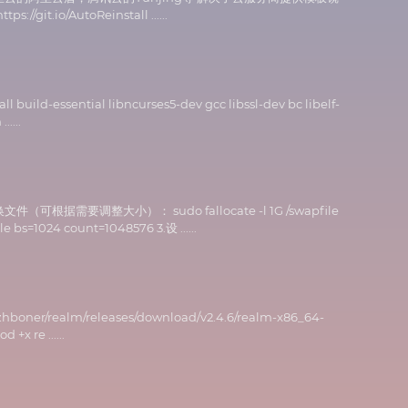
t.io/AutoReinstall ......
ssential libncurses5-dev gcc libssl-dev bc libelf-
....
据需要调整大小）： sudo fallocate -l 1G /swapfile
24 count=1048576 3.设 ......
r/realm/releases/download/v2.4.6/realm-x86_64-
x re ......