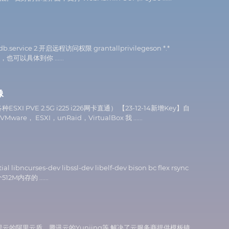
db.service 2.开启远程访问权限 grantallprivilegeson *.*
，也可以具体到你 ......
像
I PVE 2.5G i225 i226网卡直通） 【23-12-14新增Key】自
SXI，unRaid，VirtualBox 我 ......
urses-dev libssl-dev libelf-dev bison bc flex rsync
M内存的 ......
预装软件，例如阿里云的阿里云盾，腾讯云的Yunjing等 解决了云服务商提供模板镜