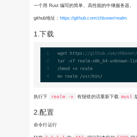
一个用 Rust 编写的简单、高性能的中继服务器。
github地址：
https://github.com/zhboner/realm
1.下载
wget https:
//github.com/zhboner
tar 
-
xf realm
-
x86_64
-
unknown
-
li
chmod 
+
x realm

mv realm 
/
usr
/
bin
/
执行下
realm -v
有报错的话重新下载
musl
2.配置
命令行运行