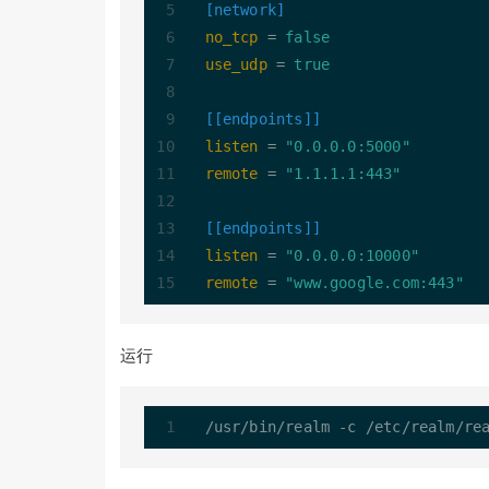
[network]
no_tcp
 = 
false
use_udp
 = 
true
[[endpoints]]
listen
 = 
"0.0.0.0:5000"
remote
 = 
"1.1.1.1:443"
[[endpoints]]
listen
 = 
"0.0.0.0:10000"
remote
 = 
"www.google.com:443"
运行
/
usr
/
bin
/
realm 
-
c 
/
etc
/
realm
/
re