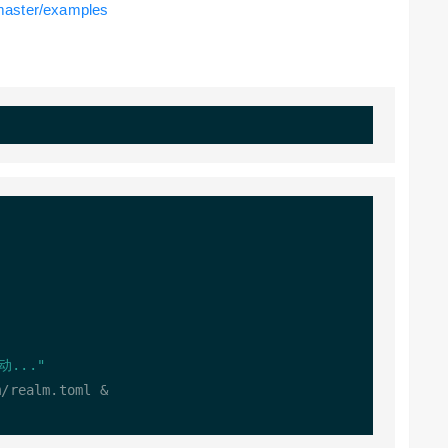
/master/examples
动..."