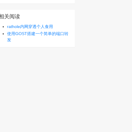
相关阅读
rathole内网穿透个人食用
使用GOST搭建一个简单的端口转
发
nux-gnu.tar.gz