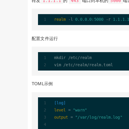
转发
1.1.1.1
的
443
端口到本机的
5000
端
realm
 -l 
0.0.0.0:5000
 -r 
1.1.1.
配置文件运行
mkdir 
/
etc
/
realm

vim 
/
etc
/
realm
/
TOML示例
[log]
level
 = 
"warn"
output
 = 
"/var/log/realm.log"