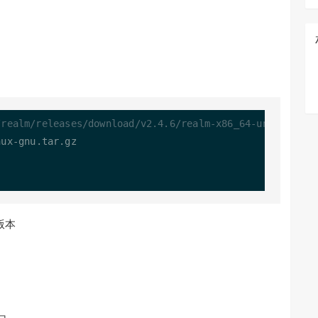
/realm/releases/download/v2.4.6/realm-x86_64-unknown-li
nux
-
gnu.tar.gz

版本