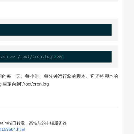
m.sh 
>
>
/
root
/
cron.log 
2
>
&
1
、每月和每周的每一天、每小时、每分钟运行您的脚本。它还将脚本的
.重定向到`/root/cron.log
ealm端口转发，高性能的中继服务器
24159684.html