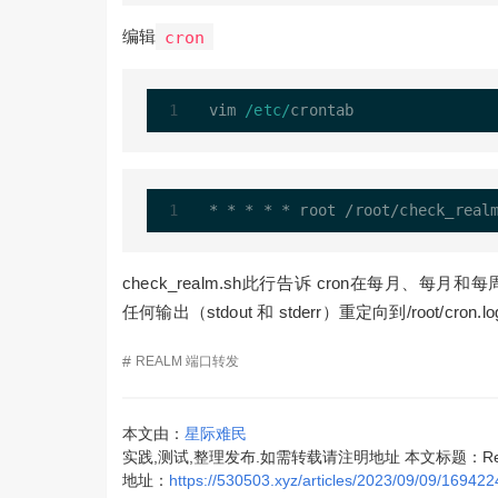
编辑
cron
vim 
/etc/
*
*
*
*
*
 root 
/
root
/
check_real
check_realm.sh此行告诉 cron在每月
任何输出（stdout 和 stderr）重定向到/root/cron.log
#
REALM
端口转发
本文由：
星际难民
实践,测试,整理发布.如需转载请注明地址 本文标题：R
地址：
https://530503.xyz/articles/2023/09/09/16942