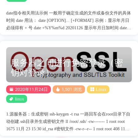
date指令相关用法示例 一般用于确定生成的文件或备份文件的具体
时间 date 用法： date [OPTION]... [+FORMAT] 示例：显示年月日
必须得有 + 号 date +%Y%m%d 20201126 显示年月日加时间 date
+%Y%m%d%T 2020112610:15:01 可以加入 - 更易于区分 date
+%Y%m%d-%T 20201126-10:18:41 对于生成文件时引入该命令可
用 $(date +%Y%m%d) 或反引号 touch xxx-$(date +%Y%m%d) xxx-
20201126 touch xxx-`date +%Y%m%d` xxx-20201126 参数 可自行搭
服务器之间进行免密登录（密
配组合 %Y%m%d：年月日**%H : 小时(00..23) %I : 小时(01..12)
钥对登录）
%k : 小时(0..23) %l : 小时(1..12) %M : 分钟(00..59) %p : 显示本地
AM 或 PM %r : 直接显示时间 (12 小时时制，格式为 hh??ss
[AP]M) %s : 从 1970 年 1 月 1 日 0....
2020年11月24日
1,501 浏览
Linux
linux
1.源服务器：生成密钥 ssh-keygen -t rsa 一路回车会在root目录下自
动创建.ssh目录并生成密钥文件 ll /root/.ssh/ -rw------- 1 root root
1675 11月 23 15:30 id_rsa #密钥文件 -rw-r--r-- 1 root root 408 11月
23 15:30 id_rsa.pub #公钥文件 -rw-r--r-- 1 root root 176 11月 23