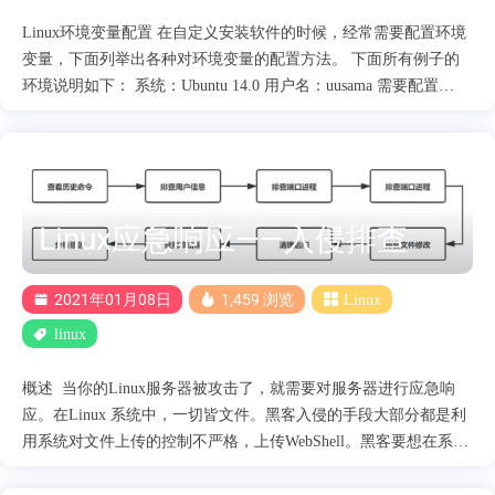
Linux环境变量配置 在自定义安装软件的时候，经常需要配置环境
变量，下面列举出各种对环境变量的配置方法。 下面所有例子的
环境说明如下： 系统：Ubuntu 14.0 用户名：uusama 需要配置
MySQL环境变量路径：/home/uusama/mysql/bin Linux读取环境变量
读取环境变量的方法： export命令显示当前系统定义的所有环境变
量 echo $PATH命令输出当前的PATH环境变量的值 这两个命令执行
的效果如下 uusama@ubuntu:~export declare -x
HOME="/home/uusama" declare -x LANG="en_US.UTF-8" declare -x
Linux应急响应——入侵排查
LANGUAGE="en_US:" declare -x LESSCLOSE="/usr/bin/lesspipe
%s %s" declare -x LESSOPEN="| /usr/bin/lesspipe %s" declare -x
LOGNAME="uusama" declare -x MAIL="/var/mail/uusama"
2021年01月08日
1,459 浏览
Linux
declare....
linux
概述 ​ 当你的Linux服务器被攻击了，就需要对服务器进行应急响
应。在Linux 系统中，一切皆文件。黑客入侵的手段大部分都是利
用系统对文件上传的控制不严格，上传WebShell。黑客要想在系统
中启动一个进程，那么必须要有对应的进程启动文件。服务器中了
病毒和木马，病毒和木马本身也都是一个文件。 ​ 应急响应最核心