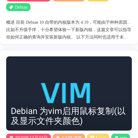
Debian
概述 目前 Debian 10 自带的内核版本为 4.19，可能由于种种原因...
比如不升级手痒，十分希望体验一下新版内核，这篇文章可以指导
你如何正确的查询并安装新版内核。 以下方法同时也适用于未来
以及先前的 Debian 版本，步骤一致，唯一的区别是将文中的
buster-backports 中的代号更换为你正在使用的系统的代号。 开始
首先来到 Debian Backports 网站查询当前版本是否已经提供
Backports 支持，如果是刚刚发布的版本这里可能没有哦... 也可以
访问 Debian Package List 选择buster-backports查看可用的软件包列
表。 如果要升级内核，可以在 Debian Package List 页面找到 Kernel
分类并进入对应的页面，并使用浏览器搜索 linux-image 来查看可
用的内核版本。 但是要注意，linux-image-5.2.0-0.bpo.2-amd64 这
种并不是我们想要安装的软件包，如果安装了这种特定版本的软件
Debian 为vim启用鼠标复制(以
包会导致未来 Backports 中有新版本发布时系统仍然停留在已安装
及显示文件夹颜色)
的特定版本内核，不会自....
2020年12月24日
1,135 浏览
Linux
vim