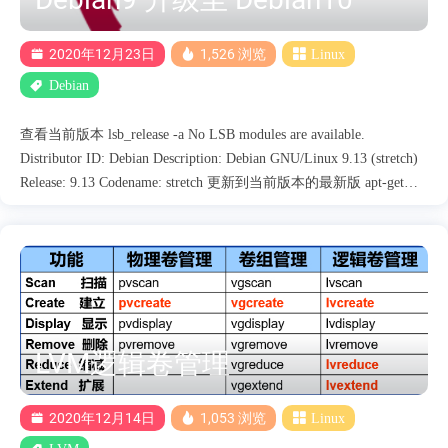
2020年12月23日
1,526 浏览
Linux
Debian
查看当前版本 lsb_release -a No LSB modules are available.
Distributor ID: Debian Description: Debian GNU/Linux 9.13 (stretch)
Release: 9.13 Codename: stretch 更新到当前版本的最新版 apt-get
update apt-get upgrade apt-get dist-upgrade 备份原来的源 cp
/etc/apt/sources.list /etc/apt/sources.list.bak 将debian9源代号stretch，
改为debian10代号buster sed -i 's/stretch/buster/g' /etc/apt/sources.list
升级到debian10 apt-get update apt-get upgrade apt-get dist-upgrade 重
启 reboot 查看版本 lsb_release -a No LSB modules are available.
Distribu....
LVM逻辑卷管理
2020年12月14日
1,053 浏览
Linux