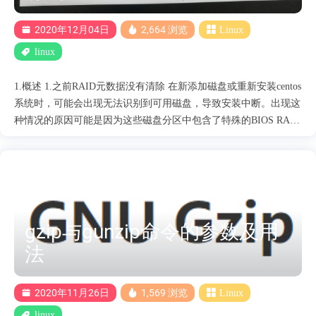
2020年12月04日
2,664 浏览
Linux
linux
1.概述 1.之前RAID元数据没有清除 在新添加磁盘或重新安装centos
系统时，可能会出现无法识别到可用磁盘，导致安装中断。出现这
种情况的原因可能是因为这些磁盘分区中包含了特殊的BIOS RAID
元数据，一旦原配置丢失或损坏，即便该盘实际上已不在RAID组
中，也无法被操作系统调用，这种状态为“Fake RAID”状态。 2.对
硬盘进行低级格式化 硬盘低级格式化有什么作用 1.扇区清零，重
写校验值 硬盘被低级格式化之后，每个扇区的所有字节都会
被置零，同时扇区的校验值会被恢复成为初始值，以便纠正一些由
于使用久了出现的错误。比如硬盘出现校验的错误时就可以进行修
gzip与gunzip命令的参数及用
复。 2.重写扇区的标识信息 最初的一些低级格式化工具
法
都会在格式化硬盘的时候重写硬盘每个扇区的标识信息，同时会保
留磁道的一些信息。但是这些只是针对老式的硬盘，对于现在的新
式硬盘来说，这种做法已经是完全没有必要了。而且如果在我们现
2020年11月26日
1,569 浏览
Linux
在的硬盘上再使用那些老式的工具，只会让硬盘损坏，所以我们才
linux