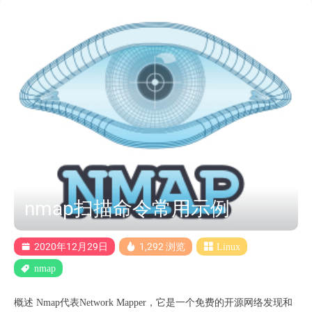
的问题就是找到这些非法上传，或者是非法改动的文件，将这些文
件全部删除或者进行替换，并且要将这些文件启动的进程全部杀
掉。最后要找到黑客的入侵方式，彻底切断黑客的入侵途经，封堵
漏洞。 服务器被攻击的症状 ​ 当服务器被攻击了，一般都会或多或
少表现出一定的症状，例如：CPU利用率升高，服务器网络流量增
加，内存占用率增加，出现不明进程，服务器处理能力变慢，异常
重启等等。如果服务器出现了这些症状，那就需要进行一次完整检
查了。 应急响应流程 ​ 第一件事情应该是切断网络，但是有些环境
不允许网络断开，就只能跳过这一步。 1. 查看历史命令 history #
检查Root用户的.bash_history 文件 cat /root/.bash_history # 检查普通
用户的.bash....
nmap扫描命令常用示例
2020年12月29日
1,292 浏览
Linux
nmap
概述 Nmap代表Network Mapper，它是一个免费的开源网络发现和