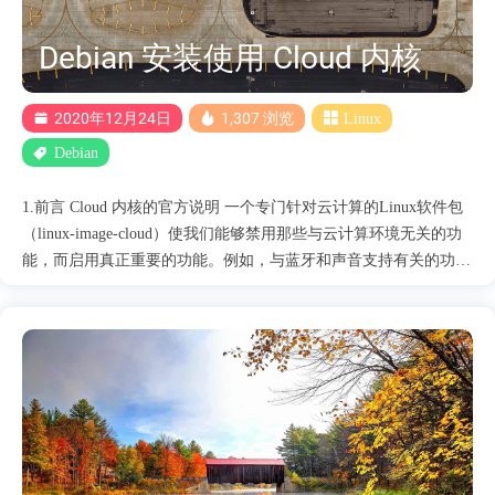
默认是的linux-lts 安装linux-virt内核 ....
Debian 安装使用 Cloud 内核
2020年12月24日
1,307 浏览
Linux
Debian
1.前言 Cloud 内核的官方说明 一个专门针对云计算的Linux软件包
（linux-image-cloud）使我们能够禁用那些与云计算环境无关的功
能，而启用真正重要的功能。例如，与蓝牙和声音支持有关的功能
被禁用，而云供应商需要的一些驱动程序被启用。为了说明这一
点，亚马逊EC2使用弹性网络适配器（ENA）支持和英特尔公司
82599以太网控制器虚拟功能，微软Azure使用Mellanox
Technologies MT27500/MT27520系列[ConnectX-3/ConnectX-3 Pro虚
拟功能]，所有这些都在linux-image-cloud软件包中被默认启用（普
通Debian用户根本不需要）。此外，grub-cloud软件包的创建是为
了在常规grub软件包之上提供一些特定的云计算设置，它为
PC/BIOS和EFI-AMD64架构安装grub。 2.安装 查看当前安装的内