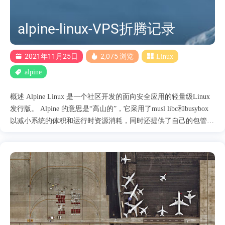
version # 查找软件 snap find "media player" #....
alpine-linux-VPS折腾记录
2021年11月25日
2,075 浏览
Linux
alpine
概述 Alpine Linux 是一个社区开发的面向安全应用的轻量级Linux
发行版。 Alpine 的意思是“高山的”，它采用了musl libc和busybox
以减小系统的体积和运行时资源消耗，同时还提供了自己的包管理
工具apk 1.VPS安装Alpine Linux 使用netboot.xyz来进行安装 官网：
https://netboot.xyz/ github：https://github.com/netbootxyz/netboot.xyz
直接使用其他的教程，建议原系统使用debian来DD 手工配置
GRUB2+iPXE引导netboot.xyz进行 Linux 远程重新安装系统 Alpine
Linux 安装过程记录 2.更换virt精简的内核 与标准相似。精简的内
核。针对虚拟系统进行了优化。 标准内核 / 分区装好系统后占用
1G左右 virt内核 / 分区只占用了100M左右 在VPS只要装个virt内核
就够了 查看Alpine Linux中已安装的内核 apk info -vv | grep linux