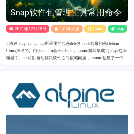
Snap软件包管理工具常用命令
2021年12月28日
1,004 浏览
Linux
snap
1.概述 snap vs. apt apt所采用的包是deb包，deb包最初是Debian
Linux推出的。由于ubuntu基于debian，ubuntu将其集成到了apt包管
理器中。apt可以自动解决软件之间依赖问题，ubuntu创建了一个类
似apple store的软件商店。 snap是Canonical公司发布的全新的软件
包管理方式，它类似一个容器拥有一个应用程序所有的文件和库，
各个应用程序之间完全独立。所以使用snap包的好处就是它解决了
应用程序之间的依赖问题，使应用程序之间更容易管理。但是由此
带来的问题就是它占用更多的磁盘空间。 snap最大的特点就是使用
了容器来管理软件，容器带来最大的好处就是： 软件运行更加安
全 独立和更加易控的版本 软件互不干预 snap的特点是： 易于打包
软件和发行 自动升级，你安装的软件永远都是最新的 支持大量的
Linux发行版 易于版本回滚和改变. 容易构建软件项目 同时支持开
源和闭源软件发行. Snaps更加安全 snap常用命令 # 查看版本 snap