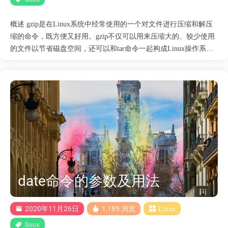
会说“低级格式化硬盘很危险”。 3.检查扇区读写，替换缺陷扇
区 低级格式化硬盘的工具会对硬盘的每个扇区都进行检查，
概述 gzip是在Linux系统中经常使用的一个对文件进行压缩和解压
如果发现有问题，....
缩的命令，既方便又好用。gzip不仅可以用来压缩大的、较少使用
的文件以节省磁盘空间，还可以和tar命令一起构成Linux操作系统
中比较流行的压缩文件格式。据统计，gzip命令对文本文件有60%
～70%的压缩率。 很遗憾gzip不支持压缩目录，压缩目录请用tar命
令 使用Gzip压缩的文件的扩展名为.gz或.z。 Gzip是最流行的压缩
算法之一，可减小文件大小并保留原始文件模式，所有权和时间
戳。 Gunzip是用于解压缩Gzip文件的命令行工具。 使用gzip gzip
[参数] [文件或者目录] 参数 描述 -a 或--ascii , 使用ASCII文字模
式。 -c 或--stdout或--to-stdout ，把压缩后的文件输出到标准输出设
备，不去变动原始文件。 -d 或--decompress或----uncompress，解开
压缩文件 -r 或--recursive ， 递归处理，将指定目录下的所有文件
及子目录一并处理。 -f 或--force ， 强行压缩文件。不理会文件
date命令的参数及用法
名称或硬连接是否存在以及该文件是否为符....
2020年11月26日
1,185 浏览
Linux
linux