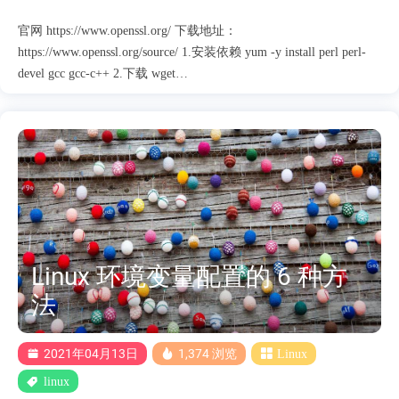
官网 https://www.openssl.org/ 下载地址：
https://www.openssl.org/source/ 1.安装依赖 yum -y install perl perl-
devel gcc gcc-c++ 2.下载 wget
https://www.openssl.org/source/old/1.1.1/openssl-1.1.1j.tar.gz 3.解压并
编译安装 tar -zxvf openssl-1.1.1j.tar.gz cd openssl-1.1.1j.tar.gz 编译
./config --prefix=/usr/local/openssl make && make install 备份原文件
mv /usr/bin/openssl /usr/bin/openssl.bak 创建软链接 ln -sf
/usr/local/openssl/bin/openssl /usr/bin/openssl echo
"/usr/local/openssl/lib" >> /etc/ld.so.conf ldconf....
Linux 环境变量配置的 6 种方
法
2021年04月13日
1,374 浏览
Linux
linux