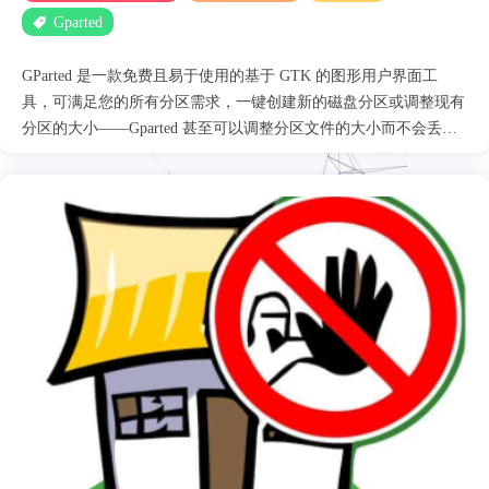
Gparted
GParted 是一款免费且易于使用的基于 GTK 的图形用户界面工
具，可满足您的所有分区需求，一键创建新的磁盘分区或调整现有
分区的大小——Gparted 甚至可以调整分区文件的大小而不会丢失
任何信息！ 您还可以使用访问选项，例如移动硬盘驱动器以及检
查可用空间使用情况等基本信息。 安装环境 debian9 安装 更新 apt
update && apt upgrade -y 安装gparted 默认情况下，debian 在其默认
存储库中具有 GParted apt install gparted 没有安装桌面环境，需要
安装中文字体，否则打开会乱码 apt install ttf-wqy-microhei 启动
GParted 直接输入gparted 就能弹出 gparted 图形窗口，需要SSH终
端有X11功能，我使用的MobaXterm自带就有 gparted 查看文件系统
支持，对于不支持的文件系统可以apt 手动安装图片上需要的软
件，在重新扫描就显示打勾了。 删除（卸载）GParted apt
autoremove gparted --purge 参考....