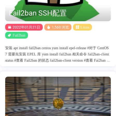
Fail2ban SSH配置
2022年01月21日
1,560 浏览
Linux
Fail2ban
安装 apt install fail2ban centos yum install epel-release #对于 CentOS
7 需要先安装 EPEL 库 yum install fail2ban 相关命令 fail2ban-client
status #查看 Fail2ban 的状态 fail2ban-client version #查看 Fai2ban 的
版本 fail2ban-client ping #检查 Fail2ban 是否正常运行（正常将显示
pong） systemctl start fail2ban #启动 Fail2ban systemctl stop fail2ban
#停止 Fail2ban systemctl restart fail2ban #重启 Fail2ban tail -f
/var/log/fail2ban.log #打开 Fail2ban 的日志监控 iptables --list -n #显
示系统当前 iptables iptables -D INPUT -s xxx.xxx.xxx.xxx -j DROP #
解除封禁的 IP 主....