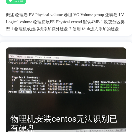
LVM
概述 物理卷 PV Physical volume 卷组 VG Volume group 逻辑卷 LV
Logical volume 物理拓展PE Physical extend 默认4MB 1.改变分区类
型 1.物理机或虚拟机添加额外硬盘 2.使用 fdisk进入添加的硬盘
fdisk /dev/sdb 3.建立分区 命令(输入 m 获取帮助)：n #输入n建立分
区 Partition type: p primary (0 primary, 0 extended, 4 free) e extended
Select (default p): p #输入p建立主分区 分区号 (1-4，默认 1)： #默
认回车 起始 扇区 (2048-104857599，默认为 2048)： 将使用默认值
2048 #默认回车 Last 扇区, +扇区 or +size{K,M,G} (2048-
104857599，默认为 104857599)： 将使用默认值 104857599 #默认
回车 分区 1 已设置为 Linux 类型，大小设为 50 GiB 命令(输入 m
获取帮助)：p #输入p查看建立....
物理机安装centos无法识别已
有硬盘