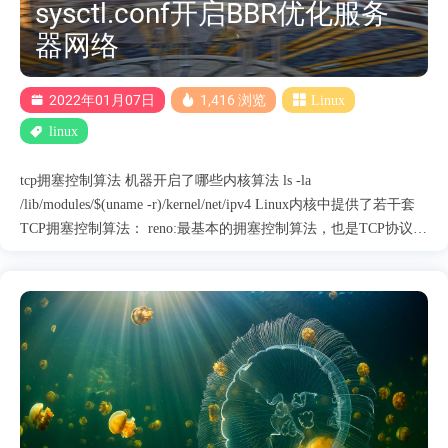
sysctl.conf开启BBR优化服务
器网络
2022年01月07日
1,416 浏览
Linux
linux
tcp拥塞控制算法 机器开启了哪些内核算法 ls -la
/lib/modules/$(uname -r)/kernel/net/ipv4 Linux内核中提供了若干套
TCP拥塞控制算法： reno:最基本的拥塞控制算法，也是TCP协议的
实验原型； bic:适用于丢包极为罕见的情况，比如北美和欧洲之间
的线路，这是2.6.8到2.6.18之间的Linux内核的默认算法； cubic:修
改版的bic，适用环境比bic广泛一点，它是2.6.19之后的linux内核的
默认算法； hybla:适用于高延时、高丢包率的网络，比如卫星链路
——同样适用于中美之间的链路。 h-tcp:高性能网络中综合表现比
较优秀的算法，但它有rtt不公平性和低带宽不友好性等问题。 所
以我在欧美服务器开启: echo "net.core.default_qdisc=fq_codel" >>
/etc/sysctl.conf echo "net.ipv4.tcp_congestion_control=bbr" >>
/etc/sysctl.conf echo "net.ipv4.tcp_conge....