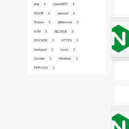
php
4
OpenWRT
4
待分类
4
openssl
4
Rclone
3
qBittorrent
3
KVM
3
端口转发
3
DOCKER
3
HTTPS
3
boringssl
2
rsync
2
Zerotier
2
Windows
2
PHP+CGI
2