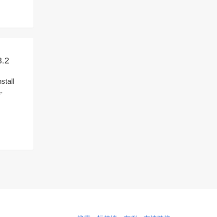
8.2
tall
-