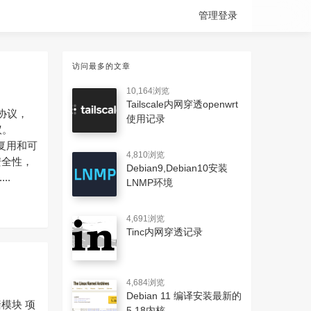
管理登录
访问最多的文章
10,164浏览
Tailscale内网穿透openwrt
3 协议，
使用记录
议。
路复用和可
4,810浏览
安全性，
Debian9,Debian10安装
..
LNMP环境
4,691浏览
Tinc内网穿透记录
4,684浏览
Debian 11 编译安装最新的
墙模块 项
5.18内核