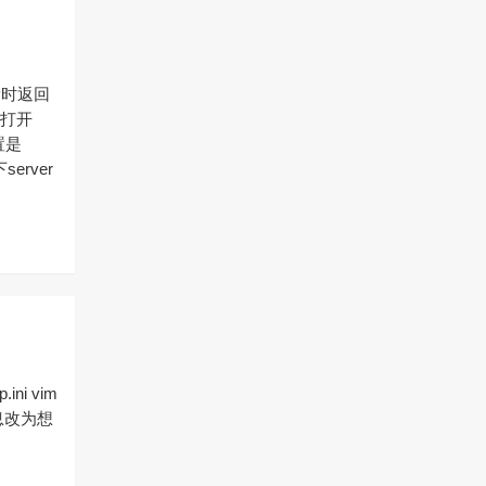
IP时返回
 打开
置是
下server
i vim
下信息改为想