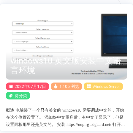
常性后台扫描升级占用 CPU，正常系统只要关闭 Microsoft Store 自
动更新卡那么一阵就好了。导致系统服务在尝试部署 Windows 功
能体验包更新时卡住或陷入死循环。与此同时新版的中文输入法也
依赖于 Windows 功能体验包。 将“Client License Service”和“AppX
Deployment Service ”这两个服务手动停止也没有用 解决方法 添加
VCLib依赖库 下载地址：
https://github.com/M1k3G0/Win10_LTSC_VP9_Installer/blob/master/Mic
在 .appx 目录....
windows10 英文版安装中文语
言环境
2022年07月17日
1,105 浏览
Windows Server
待分类
概述 电脑装了一个只有英文的 windows10 需要调成中文的，开始
在这个位置设置了。 添加好中文重启后，有中文了显示了，但是
设置面板那里还是英文的。 安装 https://uup.rg-adguard.net/ 打开该
网站 查看本机版本 打开网站下载对应版本语言包 下载后名称是没