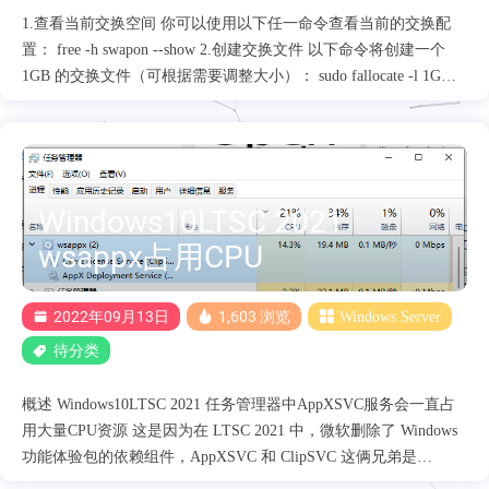
1.查看当前交换空间 你可以使用以下任一命令查看当前的交换配
置： free -h swapon --show 2.创建交换文件 以下命令将创建一个
1GB 的交换文件（可根据需要调整大小）： sudo fallocate -l 1G
/swapfile 如果fallocate未安装或收到错误消息，您还可以使用以下
方法dd创建交换文件： sudo dd if=/dev/zero of=/swapfile bs=1024
count=1048576 3.设置适当的权限 只有 root 应该具有交换文件的读
写权限： sudo chmod 600 /swapfile 4.制作交换文件 使用命令将此
文件制作成交换文件： sudo mkswap /swapfile 5.启用交换空间 sudo
Windows10LTSC 2021
swapon /swapfile 6.使其永久生效 sudo vim /etc/fstab 在 /etc/fstab 文
wsappx占用CPU
件末尾添加这一行： /swapfile none swap sw 0 0 7.验证更改 最后，
使用以下命令之一再次检查可用交换总量，以验证一切运行正常：
free -h sw....
2022年09月13日
1,603 浏览
Windows Server
待分类
概述 Windows10LTSC 2021 任务管理器中AppXSVC服务会一直占
用大量CPU资源 这是因为在 LTSC 2021 中，微软删除了 Windows
功能体验包的依赖组件，AppXSVC 和 ClipSVC 这俩兄弟是
Microsoft Store 负责安装、部署和更新 UWP 应用的两个服务，经