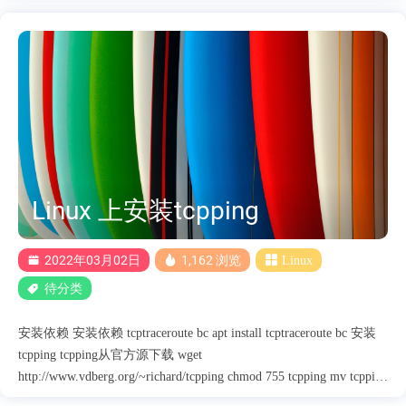
有.esd 后缀的，需要手动加上。 在语言包目录打开CMD输入 dism
/online /add-package /packagepath:. 因为我已经安装过了所以显示了
中文 安装完成后在重启下电脑就完成了，设置里也变中文的了。
中文字体乱码 完成后打开有些文本和软件中文字体会显示乱码 解
决方法 控制面板-区域-格式和管理-非Unicode程序的语言都改成中
文。
Linux 上安装tcpping
2022年03月02日
1,162 浏览
Linux
待分类
安装依赖 安装依赖 tcptraceroute bc apt install tcptraceroute bc 安装
tcpping tcpping从官方源下载 wget
http://www.vdberg.org/~richard/tcpping chmod 755 tcpping mv tcpping
/usr/bin 使用tcpping -d: 在每个结果之前打印时间戳。 -c: 使用分列