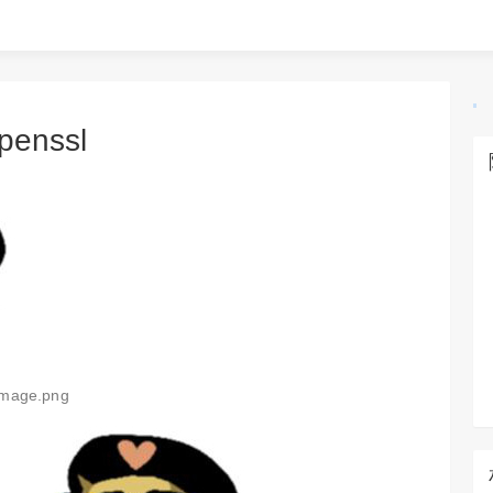
enssl
image.png