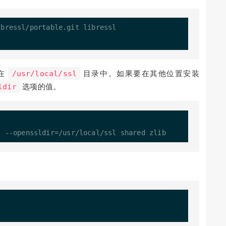
bressl/portable.git libressl

装在
/usr/local/ssl
目录中。如果要在其他位置安装
ldir
选项的值。
l 
-
-
openssldir
=
/
usr
/
local
/