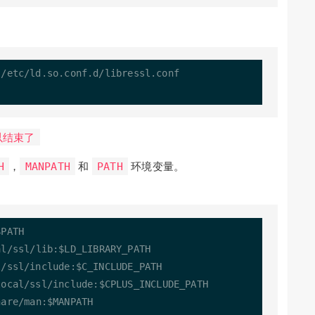
 
/
etc
/
ld.so.conf.d/libressl.conf

以结束了
H
，
MANPATH
和
PATH
环境变量。
PATH

al
/
ssl
/
lib:$LD_LIBRARY_PATH

l
/
ssl
/
include:$C_INCLUDE_PATH

local
/
ssl
/
include:$CPLUS_INCLUDE_PATH

hare
/