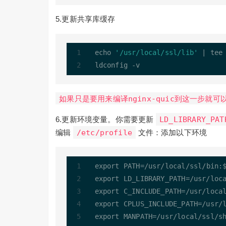
5.更新共享库缓存
echo 
'/usr/local/ssl/lib'
|
 tee
ldconfig 
-
如果只是要用来编译nginx-quic到这一步就可
6.更新环境变量。你需要更新
LD_LIBRARY_PAT
编辑
/etc/profile
文件：添加以下环境
export PATH
=
/
usr
/
local
/
ssl
/
bin:$
export LD_LIBRARY_PATH
=
/
usr
/
loc
export C_INCLUDE_PATH
=
/
usr
/
loca
export CPLUS_INCLUDE_PATH
=
/
usr
/
export MANPATH
=
/
usr
/
local
/
ssl
/
s