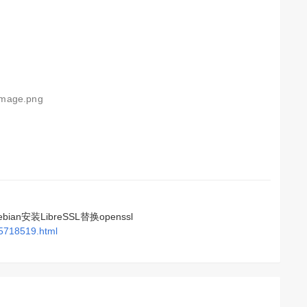
image.png
安装LibreSSL替换openssl
05718519.html