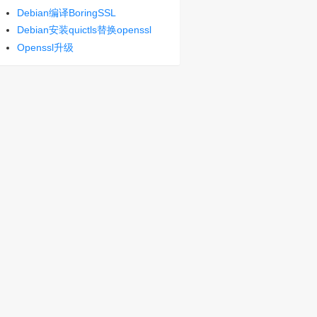
Debian编译BoringSSL
Debian安装quictls替换openssl
Openssl升级