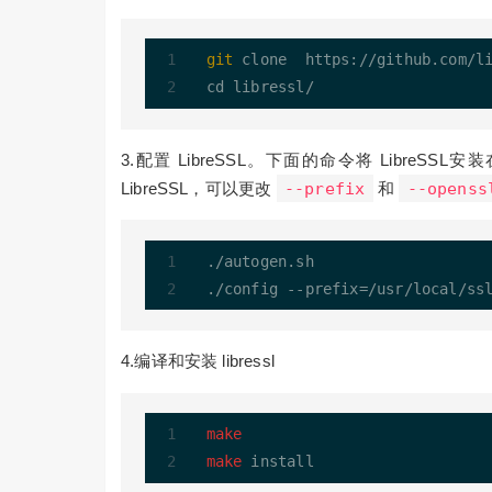
git
 clone  https://github.com/li
3.配置 LibreSSL。下面的命令将 LibreSSL安
LibreSSL，可以更改
--prefix
和
--openss
./autogen.sh

./config 
-
-
prefix
=
/
usr
/
local
/
ss
4.编译和安装 libressl
make
make