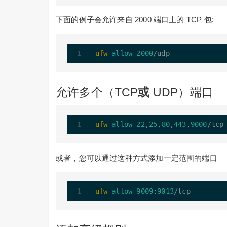
下面的例子会允许来自 2000 端口上的 TCP 包:
ufw
allow
2000
允许多个（TCP
或
UDP）端口
ufw
allow
22
,
25
,
80
,
443
,
9000
或者，您可以通过这种方式添加一定范围的端口
ufw
allow
9009
:
9013