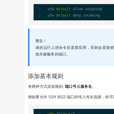
ufw 
default
 allow outgoing

ufw 
default
警告！
请勿运行上述命令后直接应用，否则会直接锁
他关键服务的端口。
添加基本规则
有两种方式添加规则:
端口号
或
服务名
。
例如要允许 SSH 的22 端口的传入传出连接，你可
ufw