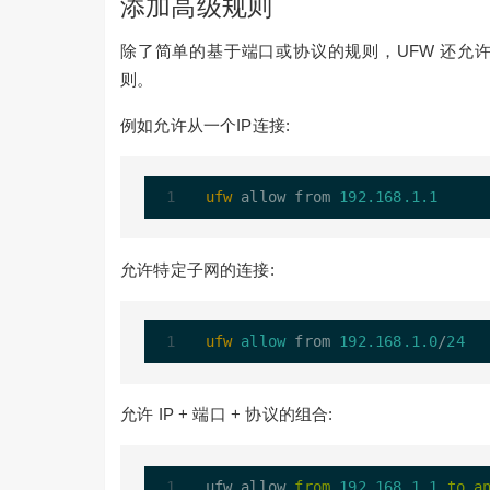
添加高级规则
除了简单的基于端口或协议的规则，UFW 还允
则。
例如允许从一个IP连接:
ufw
 allow from 
192.168.1.1
允许特定子网的连接:
ufw
allow
 from 
192.168.1.0
/
24
允许 IP + 端口 + 协议的组合:
ufw allow 
from
192.168
.1
.1
to
a