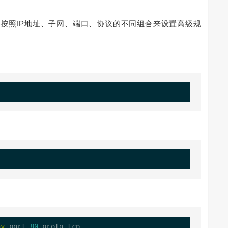
许按照IP地址、子网、端口、协议的不同组合来设置高级规
ny
 port 
80