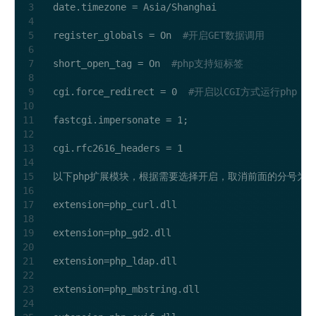
date.timezone = Asia/Shanghai

register_globals = On  
#开启GET数据调用
short_open_tag = On  
#php支持短标签
cgi.force_redirect = 0  
#开启以CGI方式运行php
fastcgi.impersonate = 1;

cgi.rfc2616_headers = 1

以下php扩展模块，根据需要选择开启，取消前面的分号为开
extension=php_curl.dll

extension=php_gd2.dll

extension=php_ldap.dll

extension=php_mbstring.dll
