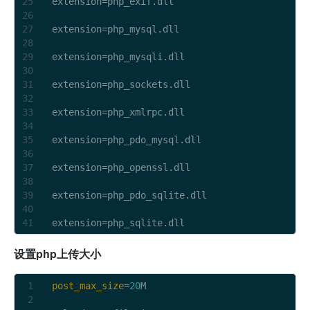
extension=php_exif.dll

extension=php_mysql.dll

extension=php_mysqli.dll

extension=php_sockets.dll

extension=php_xmlrpc.dll

extension=php_pdo_mysql.dll

extension=php_openssl.dll

extension=php_pdo_sqlite.dll

设置php上传大小
post_max_size
=
20
M
