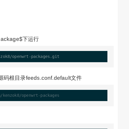
/package$下运行
码根目录feeds.conf.default文件
m/kenzok8/openwrt-packages