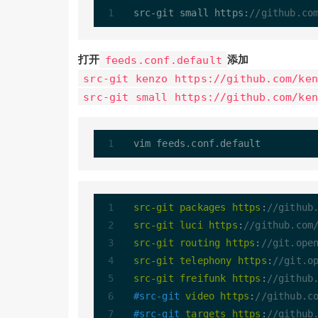
src
-
git small https:
//github.co
打开
feeds.conf.default
添加
src-git kenzo https://github.com/ken
src-git small https://github.com/ken
src-git
packages
https
:
//github
src-git
luci
https
:
//github.com
src-git
routing
https
:
//git.ope
src-git
telephony
https
:
//git.o
src-git
freifunk
https
:
//github
#src-git
video
https
:
//github.c
#src-git
targets
https
:
//github