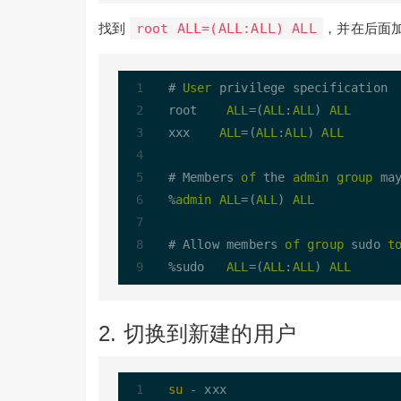
找到
root ALL=(ALL:ALL) ALL
，并在后面
# 
User
 privilege specification

root    
ALL
=(
ALL
:
ALL
) 
ALL
xxx    
ALL
=(
ALL
:
ALL
) 
ALL
# Members 
of
 the 
admin
group
 ma
%
admin
ALL
=(
ALL
) 
ALL
# Allow members 
of
group
 sudo 
t
%sudo   
ALL
=(
ALL
:
ALL
) 
ALL
2. 切换到新建的用户
su