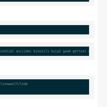
ssential asciidoc binutils bzip2 gawk gettext git libnc
lsnowwolf/lede
