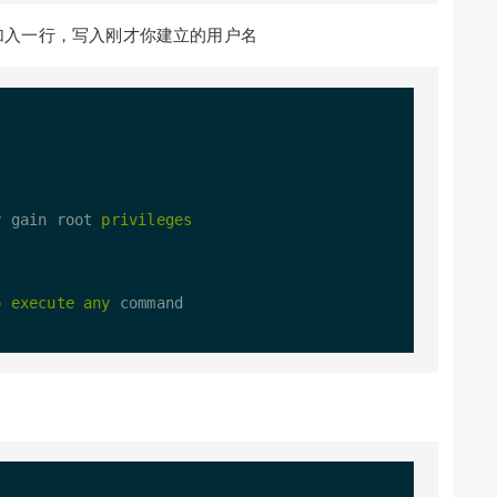
加入一行，写入刚才你建立的用户名
y gain root 
privileges
o
execute
any
 command
