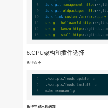
#src-git
management
https
:
//git
#src-git
oldpackages
http
:
//git
#src-link
custom
 /
usr
/
src
/
openw
src-git
helloworld
https
:
//gith
src-git
kenzo
https
:
//github.co
src-git
small
https
:
//github.co
6.CPU架构和插件选择
执行命令
./scripts
/
feeds update 
-
a

./scripts
/
feeds install 
-
a

执行完成出现选项