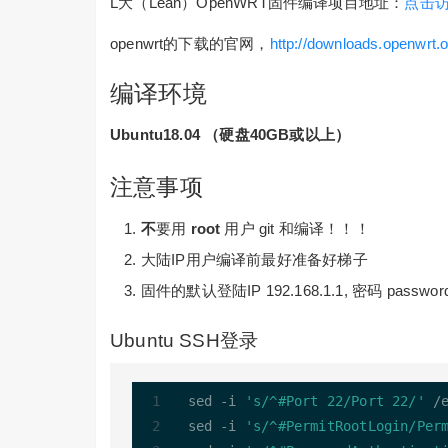
L大（Lean）OpenWRT固件编译项目地址：
点击
openwrt的下载的官网，
http://downloads.openwrt.o
编译环境
Ubuntu18.04 （硬盘40GB或以上）
注意事项
不
要用
root
用户 git 和编译！！！
大陆IP用户编译前最好准备好梯子
固件的默认登陆IP 192.168.1.1, 密码 passwor
Ubuntu SSH登录
sed 
-
i 
's/^#Port 22/Port 22/'
/
sed 
-
i 
's/^#PermitRootLogin/Per