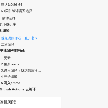
默认是X86-64
N1固件编译需要选择
插件选择
7.下载dl库
8.编译
避免误操作或一直开着SSH，我们需要转到
控制台登录后操作
VNC
二次编译
单独编译插件ipk
1.更新
2.更新feeds
3.进入编译（找到想编译的插件的名字）
4.开始编译
5.写入emmc
Github Ac­tions 云编译
随机阅读