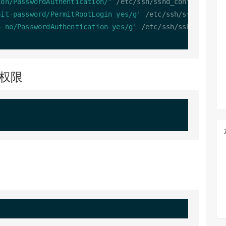
ion/PasswordAuthentication/'
/
etc
/
ssh
/
sshd_config

bit-password/PermitRootLogin yes/g'
/
etc
/
ssh
/
sshd_config
n no/PasswordAuthentication yes/g'
/
etc
/
ssh
/
sshd_config

及权限