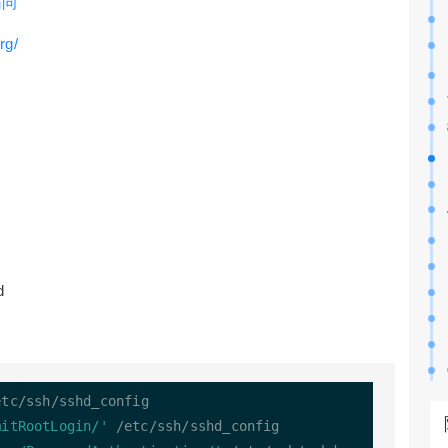
访问
rg/
d
etc
/
ssh
/
sshd_config

mitRootLogin/'
/
etc
/
ssh
/
sshd_config
