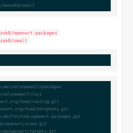
m/kenzok8/small
zok8/openwrt-packages
zok8/small
.com/coolsnowwolf/packages
/coolsnowwolf/luci
nwrt.org/feed/routing.git
penwrt.org/feed/telephony.git
.com/freifunk/openwrt-packages.git
om/openwrt/video.git
.com/openwrt/targets.git