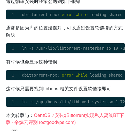
通过编译安装时经常会遇到如下报错
qbittorrent-nox: 
error
while
 loading shared li
通常是因为库的位置没摆对，可以通过设置软链接的方式
解决
ln 
-
s 
/
usr
/
lib
/
libtorrent
-
rasterbar.so.10 
/
usr
有时候也会显示这种错误
qbittorrent-nox: 
error
while
 loading shared li
这时候只需要找到libboost相关文件设置软链接即可
ln 
-
s 
/
opt
/
boost
/
lib
/
libboost_system.so.1.72.0
本文转载与：
CentOS 7安装qBittorrent实现私人离线BT下
载 - 辛烷云评测 (octgoodvps.com)