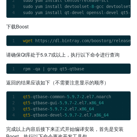
sudo yum install centos
-
release
-
scl

sudo yum install devtoolset
-8
-
gcc devtoolset
-8
sudo yum install qt
-
devel openssl
-
devel qt5
-
qt
下载Boost
wget
 https://dl.bintray.com/boostorg/release/
1
请确保Qt库处于5.9.7或以上，执行以下命令进行查询
rpm 
-
qa 
|
 grep qt5
-
返回的结果应该如下（不需要注意显示的顺序）
qt5
-qtbase-common-
5
.
9
.
7
-
2
.el
7
qt5
-qtbase-gui-
5
.
9
.
7
-
2
.el
7
.x
86
_
64
qt5
-qtbase-
5
.
9
.
7
-
2
.el
7
.x
86
_
64
qt5
-qtbase-devel-
5
.
9
.
7
-
2
.el
7
.x
86
_
64
完成以上内容后接下来正式开始编译安装，首先是安装
Boost，执行以下命令更改开发工具包