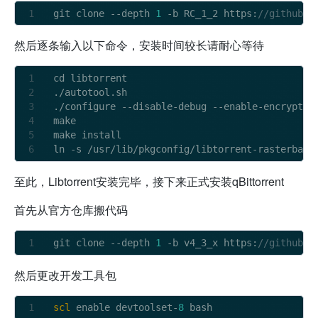
git clone 
-
-
depth 
1
-
b RC_1_2 https:
//github.c
然后逐条输入以下命令，安装时间较长请耐心等待
cd libtorrent

./autotool.sh

./configure 
-
-
disable
-
debug 
-
-
enable
-
encryptio
make 

make install

ln 
-
s 
/
usr
/
lib
/
pkgconfig
/
libtorrent
-
rasterbar.
至此，Libtorrent安装完毕，接下来正式安装qBittorrent
首先从官方仓库搬代码
git clone 
-
-
depth 
1
-
b v4_3_x https:
//github.c
然后更改开发工具包
scl
 enable devtoolset-
8