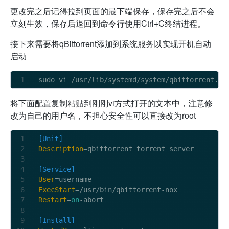
更改完之后记得拉到页面的最下端保存，保存完之后不会
立刻生效，保存后退回到命令行使用Ctrl+C终结进程。
接下来需要将qBittorrent添加到系统服务以实现开机自动
启动
sudo vi 
/
usr
/
lib
/
systemd
/
system
/
将下面配置复制粘贴到刚刚vi方式打开的文本中，注意修
改
为自己的用户名，不担心安全性可以直接改为root
[Unit]
Description
=qbittorrent torrent server

[Service]
User
ExecStart
Restart
=
on
-abort

[Install]