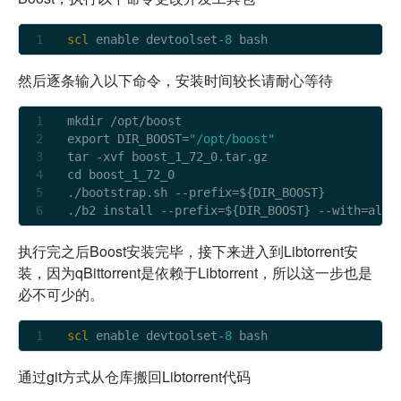
scl
 enable devtoolset-
8
然后逐条输入以下命令，安装时间较长请耐心等待
mkdir 
/
opt
/
boost

export DIR_BOOST
=
"/opt/boost"
tar 
-
xvf boost_1_72_0.tar.gz

cd boost_1_72_0

./bootstrap.sh 
-
-
prefix
=
${DIR_BOOST}

./b2 install 
-
-
prefix
=
${DIR_BOOST} 
-
-
with
=
执行完之后Boost安装完毕，接下来进入到Libtorrent安
装，因为qBittorrent是依赖于Libtorrent，所以这一步也是
必不可少的。
scl
 enable devtoolset-
8
通过git方式从仓库搬回Libtorrent代码